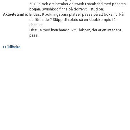
50 SEK och det betalas via swish i samband med passets
TEST
början. Swishkod finns på dörren till studion.
Aktivitetsinfo:
Endast 9 bokningsbara platser, passa på att boka nu! Får
du förhinder? Släpp din plats så en klubbkompis får
chansen!
Obs! Ta med liten handduk till labbet, det är ett intensivt
pass.
<< Tillbaka