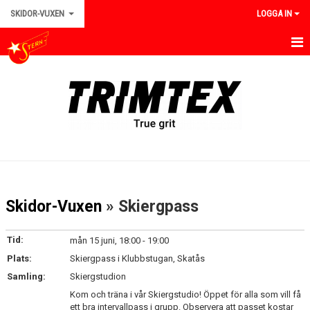
SKIDOR-VUXEN
LOGGA IN
HEM/VUXEN
NYHETER
TRÄNINGAR
TÄVLINGAR
KALENDER
Skidor-Vuxen
» Skiergpass
BILDGALLERI
Tid:
mån 15 juni, 18:00 - 19:00
KONTAKT
Plats:
Skiergpass i Klubbstugan, Skatås
Samling:
Skiergstudion
DOKUMENT
Kom och träna i vår Skiergstudio! Öppet för alla som vill få
ett bra intervallpass i grupp. Observera att passet kostar