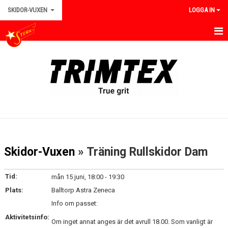
SKIDOR-VUXEN
LOGGA IN
HEM/VUXEN
NYHETER
TRÄNINGAR
TÄVLINGAR
KALENDER
Skidor-Vuxen
» Träning Rullskidor Dam
BILDGALLERI
Tid:
mån 15 juni, 18:00 - 19:30
KONTAKT
Plats:
Balltorp Astra Zeneca
Info om passet:
DOKUMENT
Aktivitetsinfo:
Om inget annat anges är det avrull 18.00. Som vanligt är