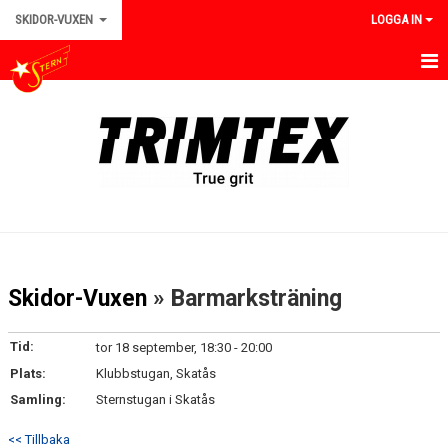
SKIDOR-VUXEN
LOGGA IN
HEM/VUXEN
NYHETER
TRÄNINGAR
TÄVLINGAR
KALENDER
Skidor-Vuxen
» Barmarksträning
BILDGALLERI
Tid:
tor 18 september, 18:30 - 20:00
KONTAKT
Plats:
Klubbstugan, Skatås
Samling:
Sternstugan i Skatås
DOKUMENT
<< Tillbaka