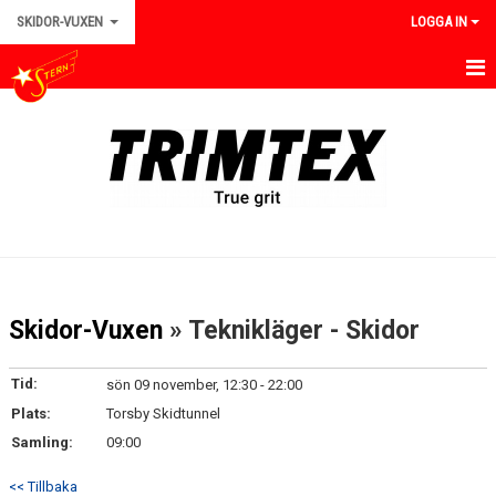
SKIDOR-VUXEN
LOGGA IN
HEM/VUXEN
NYHETER
TRÄNINGAR
TÄVLINGAR
KALENDER
Skidor-Vuxen
» Teknikläger - Skidor
BILDGALLERI
Tid:
sön 09 november, 12:30 - 22:00
KONTAKT
Plats:
Torsby Skidtunnel
Samling:
09:00
DOKUMENT
<< Tillbaka