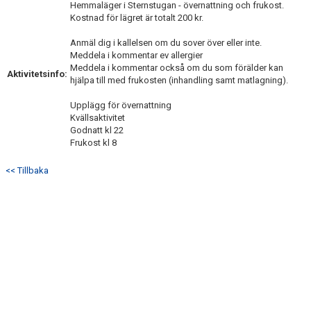
DOKUMENT
Hemmaläger i Sternstugan - övernattning och frukost.
Kostnad för lägret är totalt 200 kr.
KONTAKT
Anmäl dig i kallelsen om du sover över eller inte.
Meddela i kommentar ev allergier
Meddela i kommentar också om du som förälder kan
Aktivitetsinfo:
hjälpa till med frukosten (inhandling samt matlagning).
Upplägg för övernattning
Kvällsaktivitet
Godnatt kl 22
Frukost kl 8
<< Tillbaka