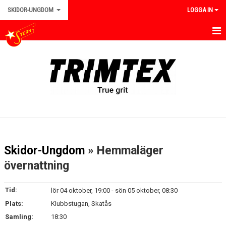
SKIDOR-UNGDOM
LOGGA IN
HEM/UNGDOM
NYHETER
INFORMATION
TRÄNINGAR
TÄVLINGAR
Skidor-Ungdom
» Hemmaläger
UTRUSTNING
övernattning
FÖRÄLDRAENGAGEMANG
Tid:
lör 04 oktober, 19:00 - sön 05 oktober, 08:30
Plats:
Klubbstugan, Skatås
KALENDER
Samling:
18:30