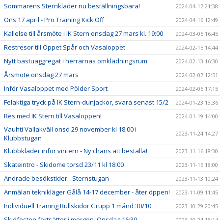
Sommarens Sternkläder nu beställningsbara!
2024-04-17 21:38
Ons 17 april - Pro Training Kick Off
2024-04-16 12:49
Kallelse till årsmöte i IK Stern onsdag 27 mars kl. 19:00
2024-03-05 16:45
Restresor till Öppet Spår och Vasaloppet
2024-02-15 14:44
Nytt bastuaggregat i herrarnas omklädningsrum
2024-02-13 16:30
Årsmöte onsdag 27 mars
2024-02-07 12:51
Inför Vasaloppet med Pölder Sport
2024-02-05 17:15
Felaktiga tryck på IK Stern-dunjackor, svara senast 15/2
2024-01-23 13:36
Res med IK Stern till Vasaloppen!
2024-01-19 14:00
Vauhti Vallakväll onsd 29 november kl 18:00 i
2023-11-24 14:27
Klubbstugan
Klubbkläder inför vintern - Ny chans att beställa!
2023-11-16 18:30
Skateintro - Skidome torsd 23/11 kl 18:00
2023-11-16 18:00
Ändrade besökstider - Sternstugan
2023-11-13 10:24
Anmälan teknikläger Gålå 14-17 december - åter öppen!
2023-11-09 11:45
Individuell Träning Rullskidor Grupp 1 månd 30/10
2023-10-29 20:45
Skidfesten fortsätter i morgon, Onsdag 16:30
2023-10-24 18:14