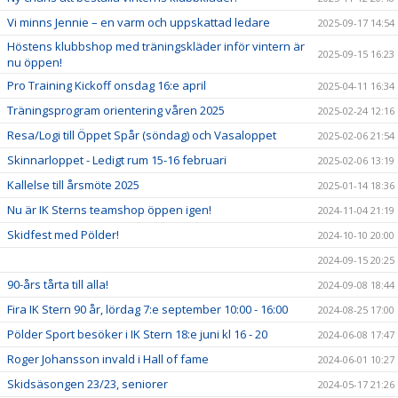
Vi minns Jennie – en varm och uppskattad ledare
2025-09-17 14:54
Höstens klubbshop med träningskläder inför vintern är
2025-09-15 16:23
nu öppen!
Pro Training Kickoff onsdag 16:e april
2025-04-11 16:34
Träningsprogram orientering våren 2025
2025-02-24 12:16
Resa/Logi till Öppet Spår (söndag) och Vasaloppet
2025-02-06 21:54
Skinnarloppet - Ledigt rum 15-16 februari
2025-02-06 13:19
Kallelse till årsmöte 2025
2025-01-14 18:36
Nu är IK Sterns teamshop öppen igen!
2024-11-04 21:19
Skidfest med Pölder!
2024-10-10 20:00
2024-09-15 20:25
90-års tårta till alla!
2024-09-08 18:44
Fira IK Stern 90 år, lördag 7:e september 10:00 - 16:00
2024-08-25 17:00
Pölder Sport besöker i IK Stern 18:e juni kl 16 - 20
2024-06-08 17:47
Roger Johansson invald i Hall of fame
2024-06-01 10:27
Skidsäsongen 23/23, seniorer
2024-05-17 21:26