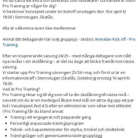
Vill du satsa lite extra och utvecklas som skidåkare? Då kanske IK Stern
Pro Training är något för dig?
Vi beskriver konceptet under en kickoff onsdagen den 16:e april kl
18:00 i Sternstugan, Skatås.
Alla är välkomna även icke medlemmar.
Anmäl ditt deltagande här (välj grupptyp - skidor):
Anmälan Kick off - Pro
Training
Efter en inspirerande säsong 24/25 – med många deltagare som nått
nya nivåer i sin skidåkning – är det nu dags att blicka framåt mot nästa
säsong.
Vi startar upp Pro Training säsongen 25/26 i maj, och först ut är en
informationsträff i Sternstugan (Skatås, Göteborg) onsdag 16 april kl.
18.00.
Vad är Pro Training?
Pro Training riktar sig till dig som vill ta din skidåkning till nästa nivå –
oavsett om du är en medelgod åkare med mål om att ta dig upp ett par
led i Vasaloppet (led 4-5) eller en elitmotionär som siktar mot elitledet.
I Pro Training får du bland annat:
Träning i ett engagerat och peppande gäng
Personligt anpassade träningsprogram
Teknik- och kapacitetstester för styrka, tröskel och skidteknik
Träningsläger och gemensamma tävlingsupplägg