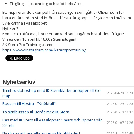
Tillgång till coachning och stöd hela året
Ett inspirerande exempel från säsongen som gått är Olivia, som för
bara ett år sedan stod inför sitt första långlopp – i år gick hon i mål som
87:e kvinna i Vasaloppet.
Nyfiken?
Kom och träffa oss, hör mer om vad som ingår och ställ dina frågor!
Vi ses den 16 april kl. 18.00 i Sternstugan!
/IK Stern Pro Training-teamet
https://www.instagram.com/iksternprotraining
Nyhetsarkiv
Trimtex klubbshop med IK Sternkläder är öppen till 6:e
2026-04-28 13:20
maj!
Bussen till Hestra - "Knôkfull"
2026-01-29 10:20
Ta skidbussen till Borås med IK Stern
2026-01-19 19:37
Res med IK Stern till Vasaloppet 1 mars och Öppet spår
2026-01-07 19:26
22 feb
Ny chans att beställa vinterns klubbkläder!
2025-11-12 20:48