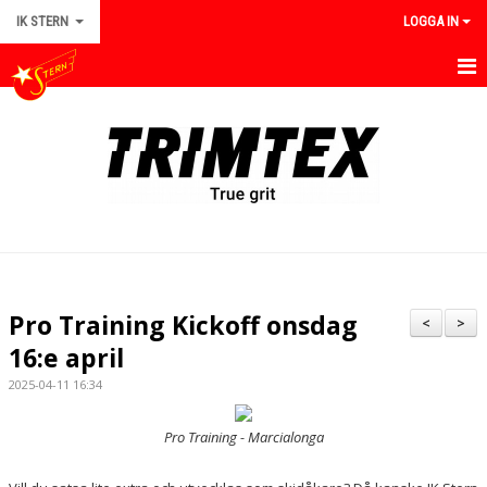
IK STERN
LOGGA IN
HEM
OM IK STERN
NYHETER
KALENDER
BILDGALLERI
Pro Training Kickoff onsdag
<
>
DOKUMENT
16:e april
2025-04-11 16:34
KONTAKT
Pro Training - Marcialonga
KLUBBSTYRELSE