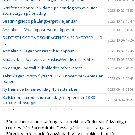
Skidfesten börjar i Skidome på söndag och avslutas i
2023-10-20 18:50
Sternstugan på onsdag!
Seedningslopp på Långberget 7:e januari
2023-10-18 15:47
Anmälan till Vasaloppsresorna öppnad
2023-10-11 18:00
SKIDFEST I SKIDOME SÖNDAGEN DEN 22 OKTOBER kl 10–
2023-10-06 17:26
15!
Anmälan till läger och resor har öppnat!
2023-10-04 17:45
Skidstyrka – Samverkan Friskis&Svettis och IK Stern
2023-10-03 22:00
Ny design - beställ klubbkläder inför vintern
2023-09-19 20:21
Teknikläger Torsby flyttat till 11-12 november - Anmälan
2023-09-19 12:43
öppen
Ny hemsida lanserad idag, 18 september
2023-09-18 21:09
Rullskidor - Introduktion onsdag 6 september 18:30-
2023-09-04 18:22
20:00 , Klubbstugan
Nytt Medlemsregister och Verksamhetssystem
2023-08-24 10:25
Leif Hjertkvist
2023-06-20 12:40
För att hemsidan ska fungera korrekt använder vi nödvändiga
IK Stern Pro Training program
cookies från SportAdmin. Dessa går inte att stänga av.
2023-04-29 10:00
Föreningen kan också använda frivilliga cookies, t.ex. för