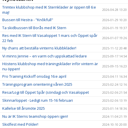
Trimtex klubbshop med IK Sternkläder är öppen till 6:e
2026-04-28 13:20
maj!
Bussen till Hestra - "Knôkfull"
2026-01-29 10:20
Ta skidbussen till Borås med IK Stern
2026-01-19 19:37
Res med IK Stern till Vasaloppet 1 mars och Öppet spår
2026-01-07 19:26
22 feb
Ny chans att beställa vinterns klubbkläder!
2025-11-12 20:48
Vi minns Jennie – en varm och uppskattad ledare
2025-09-17 14:54
Höstens klubbshop med träningskläder inför vintern är
2025-09-15 16:23
nu öppen!
Pro Training Kickoff onsdag 16:e april
2025-04-11 16:34
Träningsprogram orientering våren 2025
2025-02-24 12:16
Resa/Logi till Öppet Spår (söndag) och Vasaloppet
2025-02-06 21:54
Skinnarloppet - Ledigt rum 15-16 februari
2025-02-06 13:19
Kallelse till årsmöte 2025
2025-01-14 18:36
Nu är IK Sterns teamshop öppen igen!
2024-11-04 21:19
Skidfest med Pölder!
2024-10-10 20:00