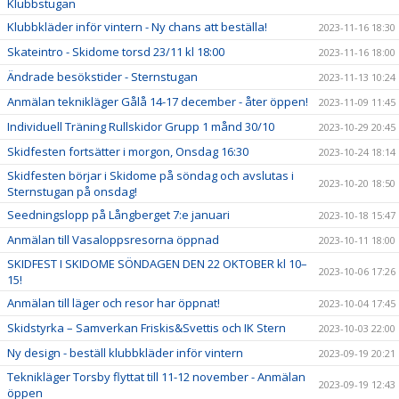
Klubbstugan
Klubbkläder inför vintern - Ny chans att beställa!
2023-11-16 18:30
Skateintro - Skidome torsd 23/11 kl 18:00
2023-11-16 18:00
Ändrade besökstider - Sternstugan
2023-11-13 10:24
Anmälan teknikläger Gålå 14-17 december - åter öppen!
2023-11-09 11:45
Individuell Träning Rullskidor Grupp 1 månd 30/10
2023-10-29 20:45
Skidfesten fortsätter i morgon, Onsdag 16:30
2023-10-24 18:14
Skidfesten börjar i Skidome på söndag och avslutas i
2023-10-20 18:50
Sternstugan på onsdag!
Seedningslopp på Långberget 7:e januari
2023-10-18 15:47
Anmälan till Vasaloppsresorna öppnad
2023-10-11 18:00
SKIDFEST I SKIDOME SÖNDAGEN DEN 22 OKTOBER kl 10–
2023-10-06 17:26
15!
Anmälan till läger och resor har öppnat!
2023-10-04 17:45
Skidstyrka – Samverkan Friskis&Svettis och IK Stern
2023-10-03 22:00
Ny design - beställ klubbkläder inför vintern
2023-09-19 20:21
Teknikläger Torsby flyttat till 11-12 november - Anmälan
2023-09-19 12:43
öppen