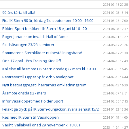
2024-09-15 20:25
90-års tårta till alla!
2024-09-08 18:44
Fira IK Stern 90 år, lördag 7:e september 10:00 - 16:00
2024-08-25 17:00
Pölder Sport besöker i IK Stern 18:e juni kl 16 - 20
2024-06-08 17:47
Roger Johansson invald i Hall of fame
2024-06-01 10:27
Skidsäsongen 23/23, seniorer
2024-05-17 21:26
Sommarens Sternkläder nu beställningsbara!
2024-04-17 21:38
Ons 17 april - Pro Training Kick Off
2024-04-16 12:49
Kallelse till årsmöte i IK Stern onsdag 27 mars kl. 19:00
2024-03-05 16:45
Restresor till Öppet Spår och Vasaloppet
2024-02-15 14:44
Nytt bastuaggregat i herrarnas omklädningsrum
2024-02-13 16:30
Årsmöte onsdag 27 mars
2024-02-07 12:51
Inför Vasaloppet med Pölder Sport
2024-02-05 17:15
Felaktiga tryck på IK Stern-dunjackor, svara senast 15/2
2024-01-23 13:36
Res med IK Stern till Vasaloppen!
2024-01-19 14:00
Vauhti Vallakväll onsd 29 november kl 18:00 i
2023-11-24 14:27