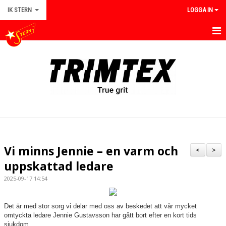
IK STERN
LOGGA IN
HEM
OM IK STERN
NYHETER
KALENDER
BILDGALLERI
Vi minns Jennie – en varm och
<
>
DOKUMENT
uppskattad ledare
2025-09-17 14:54
KONTAKT
KLUBBSTYRELSE
Det är med stor sorg vi delar med oss av beskedet att vår mycket
omtyckta ledare Jennie Gustavsson har gått bort efter en kort tids
sjukdom.