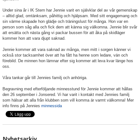
Under sina år i IK Stern har Jennie varit en självklar del av vår gemenskap
– alltid glad, omtänksam, påhittig och hjälpsam. Med sitt engagemang och
sin värme skapade hon glädje och träningslust för många. Hon var en
person som såg alla och fick dem att känna sig välkomna. Jennie blir svår
att ersätta och nästa gång vi packar bussen för att åka på skidläger
kommer hon att vara djupt saknad.
Jennie kommer att vara saknad av många, men mitt i sorgen känner vi
också stor tacksamhet över att ha fått ha henne som ledare, vän och
förebild. De minnen hon lämnar efter sig kommer att leva kvar länge hos
oss.
Våra tankar går till Jennies familj och anhöriga.
Begravning med efterföljande minnesstund för Jennie kommer att hållas
den 26 september i Jonsered. Vi har varit i kontakt med Jennies familj
som hälsar att alla från klubben som vill komma är varmt välkomna! Mer
info finns på Jennies
minnessida
Nyhetsarkiv