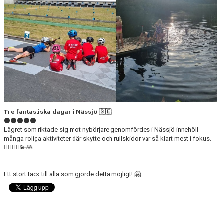
Tre fantastiska dagar i Nässjö 🇸🇪
⚫️⚫️⚫️⚫️⚫️
Lägret som riktade sig mot nybörjare genomfördes i Nässjö innehöll
många roliga aktiviteter där skytte och rullskidor var så klart mest i fokus.
🤸‍♀️🧘‍♀️💫🥞
Ett stort tack till alla som gjorde detta möjligt! 🤗