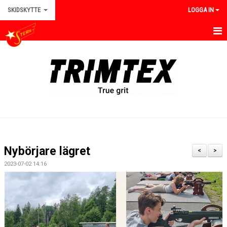
SKIDSKYTTE
LOGGA IN
HEM
NYHETER
TRÄNINGAR
TÄVLINGAR
REGLER
Nybörjare lägret
<
>
KALENDER
2023-07-02 14:16
BILDGALLERI
KONTAKT
INFORMATION