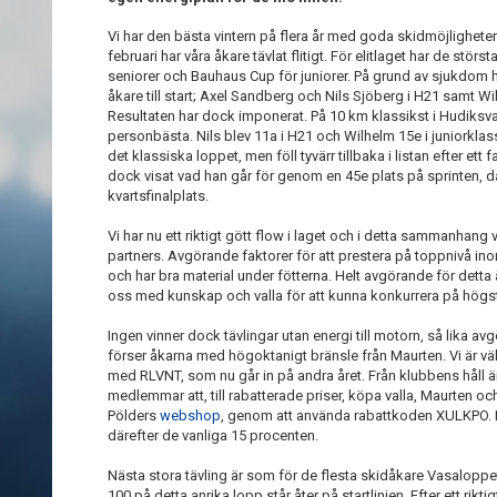
Vi har den bästa vintern på flera år med goda skidmöjligheter
februari har våra åkare tävlat flitigt. För elitlaget har de stör
seniorer och Bauhaus Cup för juniorer. På grund av sjukdom ha
åkare till start; Axel Sandberg och Nils Sjöberg i H21 samt Wi
Resultaten har dock imponerat. På 10 km klassikst i Hudiksv
personbästa. Nils blev 11a i H21 och Wilhelm 15e i juniorklas
det klassiska loppet, men föll tyvärr tillbaka i listan efter ett
dock visat vad han går för genom en 45e plats på sprinten, d
kvartsfinalplats.
Vi har nu ett riktigt gött flow i laget och i detta sammanhang vi
partners. Avgörande faktorer för att prestera på toppnivå ino
och har bra material under fötterna. Helt avgörande för dett
oss med kunskap och valla för att kunna konkurrera på högst
Ingen vinner dock tävlingar utan energi till motorn, så lika
förser åkarna med högoktanigt bränsle från Maurten. Vi är vä
med RLVNT, som nu går in på andra året. Från klubbens håll är
medlemmar att, till rabatterade priser, köpa valla, Maurten 
Pölders
webshop
, genom att använda rabattkoden XULKPO. Ko
därefter de vanliga 15 procenten.
Nästa stora tävling är som för de flesta skidåkare Vasaloppet
100 på detta anrika lopp står åter på startlinjen. Efter ett ri