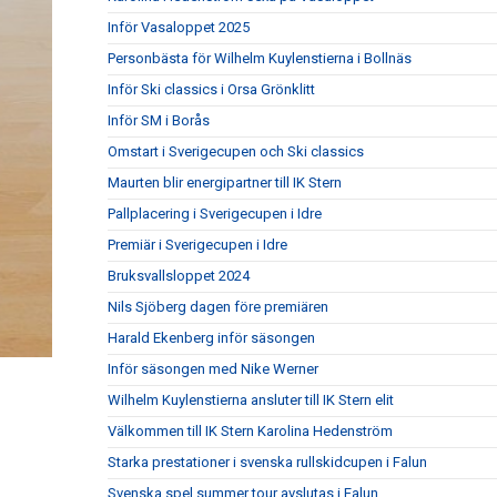
Inför Vasaloppet 2025
Personbästa för Wilhelm Kuylenstierna i Bollnäs
Inför Ski classics i Orsa Grönklitt
Inför SM i Borås
Omstart i Sverigecupen och Ski classics
Maurten blir energipartner till IK Stern
Pallplacering i Sverigecupen i Idre
Premiär i Sverigecupen i Idre
Bruksvallsloppet 2024
Nils Sjöberg dagen före premiären
Harald Ekenberg inför säsongen
Inför säsongen med Nike Werner
Wilhelm Kuylenstierna ansluter till IK Stern elit
Välkommen till IK Stern Karolina Hedenström
Starka prestationer i svenska rullskidcupen i Falun
Svenska spel summer tour avslutas i Falun