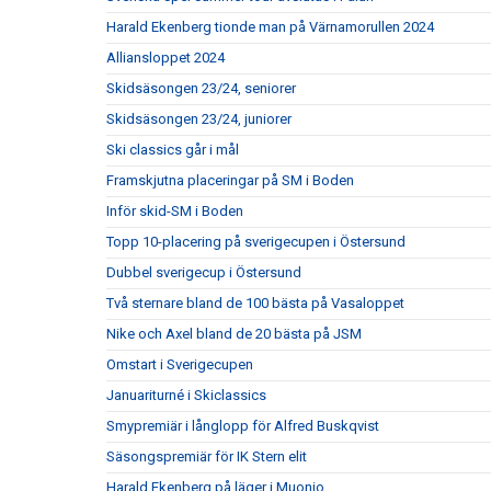
Harald Ekenberg tionde man på Värnamorullen 2024
Alliansloppet 2024
Skidsäsongen 23/24, seniorer
Skidsäsongen 23/24, juniorer
Ski classics går i mål
Framskjutna placeringar på SM i Boden
Inför skid-SM i Boden
Topp 10-placering på sverigecupen i Östersund
Dubbel sverigecup i Östersund
Två sternare bland de 100 bästa på Vasaloppet
Nike och Axel bland de 20 bästa på JSM
Omstart i Sverigecupen
Januariturné i Skiclassics
Smypremiär i långlopp för Alfred Buskqvist
Säsongspremiär för IK Stern elit
Harald Ekenberg på läger i Muonio