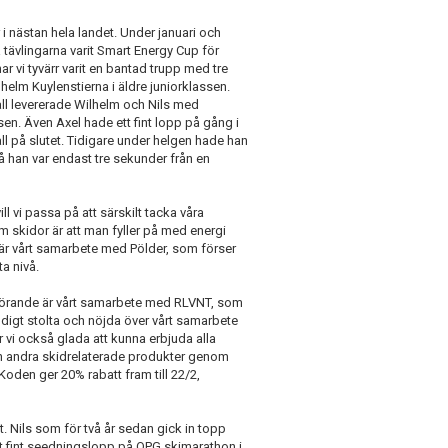
 i nästan hela landet. Under januari och
sta tävlingarna varit Smart Energy Cup för
r vi tyvärr varit en bantad trupp med tre
lhelm Kuylenstierna i äldre juniorklassen.
all levererade Wilhelm och Nils med
sen. Även Axel hade ett fint lopp på gång i
 fall på slutet. Tidigare under helgen hade han
å han var endast tre sekunder från en
ll vi passa på att särskilt tacka våra
m skidor är att man fyller på med energi
a är vårt samarbete med Pölder, som förser
a nivå.
 avgörande är vårt samarbete med RLVNT, som
ldigt stolta och nöjda över vårt samarbete
 vi också glada att kunna erbjuda alla
och andra skidrelaterade produkter genom
den ger 20% rabatt fram till 22/2,
. Nils som för två år sedan gick in topp
ktigt fint seedningslopp på OPG skimarathon i