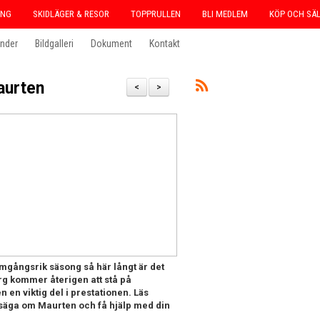
ING
SKIDLÄGER & RESOR
TOPPRULLEN
BLI MEDLEM
KÖP OCH SÄ
ender
Bildgalleri
Dokument
Kontakt
aurten
<
>
mgångsrik säsong så här långt är det
rg kommer återigen att stå på
 en viktig del i prestationen. Läs
t säga om Maurten och få hjälp med din