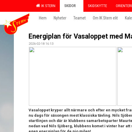
IK STERN
SKIDOR
SKIDSKYTTE
ORIENTER
Hem
Nyheter
Teamet
Om IK Stern elit
Kal
Energiplan för Vasaloppet med M
2026-02-18 16:13
Vasaloppet kryper allt närmare och efter en mycket fra
nu dags för säsongen mest klassiska tävling. Nils Sjöbe
startlinjen och där är klubbens samarbetsparter Maurten
nedan vad Nils Sjöberg, klubbens komet i vinter har at
egen energiplan för de nio milen!