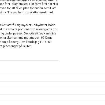
 åter i främsta led. Likt förra året har Nils
an för att få en plan för hur du ser till att
 fråga Nils vad han uppskattar mest med
 enkelt att få i sig mycket kolhydrater, både
ket. De smarta portionsförpackningarna gör
 mig under passet. Det gör att jag kan träna
ukterna skonsamma mot magen. På långa
å tom på energi. Det kände jag i OPG Ski
a placeringar på slutet.