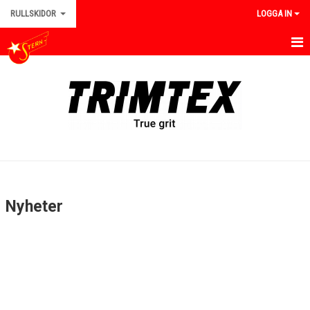
RULLSKIDOR
LOGGA IN
HEM/RULLSKIDOR
NYHETER
TRÄNINGAR
TRUPPEN
BILDGALLERI
Nyheter
DOKUMENT
KONTAKT