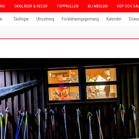
ING
SKIDLÄGER & RESOR
TOPPRULLEN
BLI MEDLEM
KÖP OCH SÄ
ar
Tävlingar
Utrustning
Föräldraengagemang
Kalender
Doku