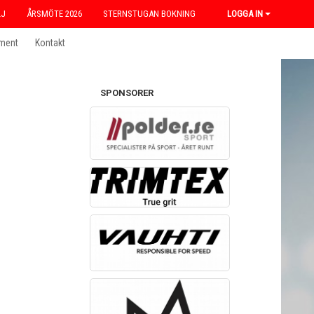
LJ
ÅRSMÖTE 2026
STERNSTUGAN BOKNING
LOGGA IN
ment
Kontakt
SPONSORER