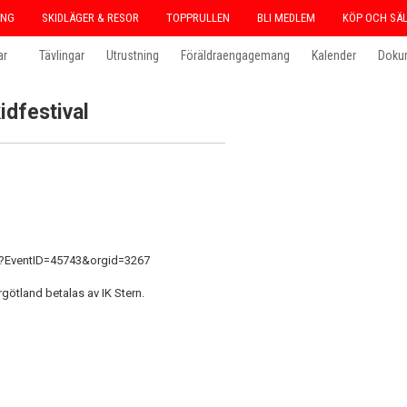
ING
SKIDLÄGER & RESOR
TOPPRULLEN
BLI MEDLEM
KÖP OCH SÄ
ar
Tävlingar
Utrustning
Föräldraengagemang
Kalender
Doku
idfestival
px?EventID=45743&orgid=3267
ergötland betalas av IK Stern.