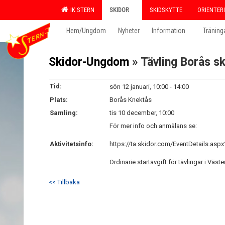
IK STERN
SKIDOR
SKIDSKYTTE
ORIENTER
Hem/Ungdom
Nyheter
Information
Träning
Skidor-Ungdom
» Tävling Borås sk
Tid:
sön 12 januari, 10:00 - 14:00
Plats:
Borås Knektås
Samling:
tis 10 december, 10:00
För mer info och anmälans se:
Aktivitetsinfo:
https://ta.skidor.com/EventDetails.as
Ordinarie startavgift för tävlingar i Väst
<< Tillbaka