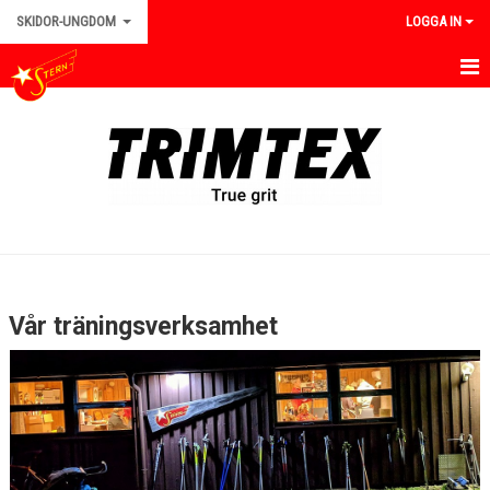
SKIDOR-UNGDOM
LOGGA IN
HEM/UNGDOM
NYHETER
INFORMATION
TRÄNINGAR
TRÄNINGSINFO
Vår träningsverksamhet
TRÄNINGSTIPS
TÄVLINGAR
UTRUSTNING