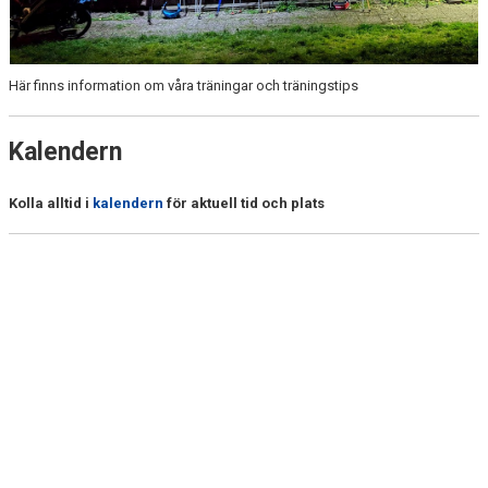
FÖRÄLDRAENGAGEMANG
KALENDER
Här finns information om våra träningar och träningstips
DOKUMENT
KONTAKT
Kalendern
Kolla alltid i
kalendern
för aktuell tid och plats