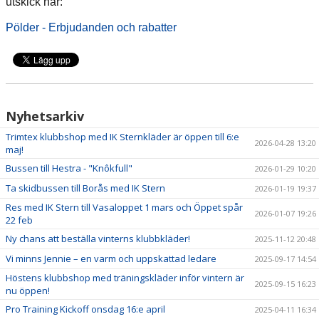
utskick här:
Pölder - Erbjudanden och rabatter
Nyhetsarkiv
Trimtex klubbshop med IK Sternkläder är öppen till 6:e
2026-04-28 13:20
maj!
Bussen till Hestra - "Knôkfull"
2026-01-29 10:20
Ta skidbussen till Borås med IK Stern
2026-01-19 19:37
Res med IK Stern till Vasaloppet 1 mars och Öppet spår
2026-01-07 19:26
22 feb
Ny chans att beställa vinterns klubbkläder!
2025-11-12 20:48
Vi minns Jennie – en varm och uppskattad ledare
2025-09-17 14:54
Höstens klubbshop med träningskläder inför vintern är
2025-09-15 16:23
nu öppen!
Pro Training Kickoff onsdag 16:e april
2025-04-11 16:34