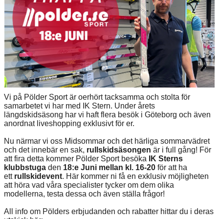
Vi på Pölder Sport är oerhört tacksamma och stolta för
samarbetet vi har med IK Stern. Under årets
längdskidsäsong har vi haft flera besök i Göteborg och även
anordnat liveshopping exklusivt för er.
Nu närmar vi oss Midsommar och det härliga sommarvädret
och det innebär en sak,
rullskidsäsongen
är i full gång! För
att fira detta kommer Pölder Sport besöka
IK Sterns
klubbstuga
den
18:e Juni mellan kl. 16-20
för att ha
ett
rullskidevent
. Här kommer ni få en exklusiv möjligheten
att höra vad våra specialister tycker om dem olika
modellerna, testa dessa och även ställa frågor!
All info om Pölders erbjudanden och rabatter hittar du i deras