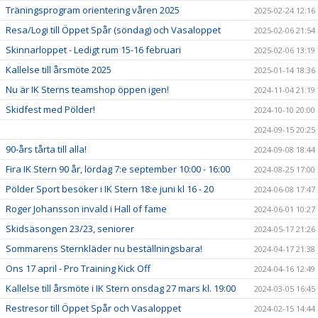
Träningsprogram orientering våren 2025
2025-02-24 12:16
Resa/Logi till Öppet Spår (söndag) och Vasaloppet
2025-02-06 21:54
Skinnarloppet - Ledigt rum 15-16 februari
2025-02-06 13:19
Kallelse till årsmöte 2025
2025-01-14 18:36
Nu är IK Sterns teamshop öppen igen!
2024-11-04 21:19
Skidfest med Pölder!
2024-10-10 20:00
2024-09-15 20:25
90-års tårta till alla!
2024-09-08 18:44
Fira IK Stern 90 år, lördag 7:e september 10:00 - 16:00
2024-08-25 17:00
Pölder Sport besöker i IK Stern 18:e juni kl 16 - 20
2024-06-08 17:47
Roger Johansson invald i Hall of fame
2024-06-01 10:27
Skidsäsongen 23/23, seniorer
2024-05-17 21:26
Sommarens Sternkläder nu beställningsbara!
2024-04-17 21:38
Ons 17 april - Pro Training Kick Off
2024-04-16 12:49
Kallelse till årsmöte i IK Stern onsdag 27 mars kl. 19:00
2024-03-05 16:45
Restresor till Öppet Spår och Vasaloppet
2024-02-15 14:44