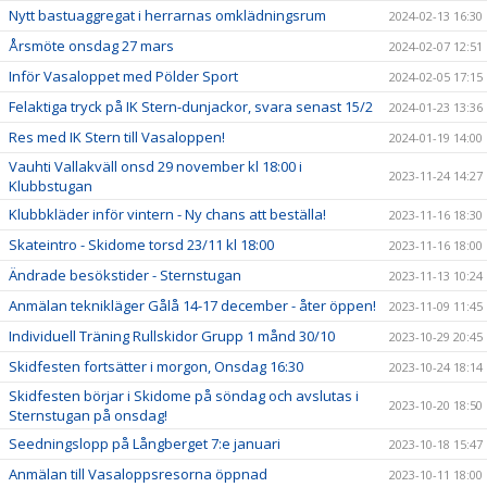
Nytt bastuaggregat i herrarnas omklädningsrum
2024-02-13 16:30
Årsmöte onsdag 27 mars
2024-02-07 12:51
Inför Vasaloppet med Pölder Sport
2024-02-05 17:15
Felaktiga tryck på IK Stern-dunjackor, svara senast 15/2
2024-01-23 13:36
Res med IK Stern till Vasaloppen!
2024-01-19 14:00
Vauhti Vallakväll onsd 29 november kl 18:00 i
2023-11-24 14:27
Klubbstugan
Klubbkläder inför vintern - Ny chans att beställa!
2023-11-16 18:30
Skateintro - Skidome torsd 23/11 kl 18:00
2023-11-16 18:00
Ändrade besökstider - Sternstugan
2023-11-13 10:24
Anmälan teknikläger Gålå 14-17 december - åter öppen!
2023-11-09 11:45
Individuell Träning Rullskidor Grupp 1 månd 30/10
2023-10-29 20:45
Skidfesten fortsätter i morgon, Onsdag 16:30
2023-10-24 18:14
Skidfesten börjar i Skidome på söndag och avslutas i
2023-10-20 18:50
Sternstugan på onsdag!
Seedningslopp på Långberget 7:e januari
2023-10-18 15:47
Anmälan till Vasaloppsresorna öppnad
2023-10-11 18:00