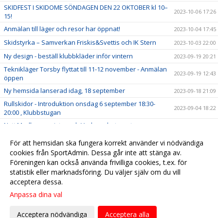
SKIDFEST I SKIDOME SÖNDAGEN DEN 22 OKTOBER kl 10–
2023-10-06 17:26
15!
Anmälan till läger och resor har öppnat!
2023-10-04 17:45
Skidstyrka – Samverkan Friskis&Svettis och IK Stern
2023-10-03 22:00
Ny design - beställ klubbkläder inför vintern
2023-09-19 20:21
Teknikläger Torsby flyttat till 11-12 november - Anmälan
2023-09-19 12:43
öppen
Ny hemsida lanserad idag, 18 september
2023-09-18 21:09
Rullskidor - Introduktion onsdag 6 september 18:30-
2023-09-04 18:22
20:00 , Klubbstugan
Nytt Medlemsregister och Verksamhetssystem
2023-08-24 10:25
Leif Hjertkvist
2023-06-20 12:40
För att hemsidan ska fungera korrekt använder vi nödvändiga
IK Stern Pro Training program
cookies från SportAdmin. Dessa går inte att stänga av.
2023-04-29 10:00
Föreningen kan också använda frivilliga cookies, t.ex. för
Klubbkläder för vår, sommar och höst
2023-04-19 12:00
statistik eller marknadsföring. Du väljer själv om du vill
acceptera dessa.
Anpassa dina val
Cookie-
Gå till
inställningar
Webbversion
Acceptera nödvändiga
Acceptera alla