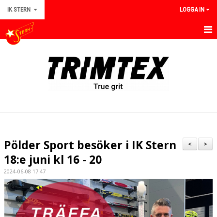
IK STERN
LOGGA IN
HEM
OM IK STERN
NYHETER
KALENDER
BILDGALLERI
Pölder Sport besöker i IK Stern
<
>
DOKUMENT
18:e juni kl 16 - 20
2024-06-08 17:47
KONTAKT
KLUBBSTYRELSE