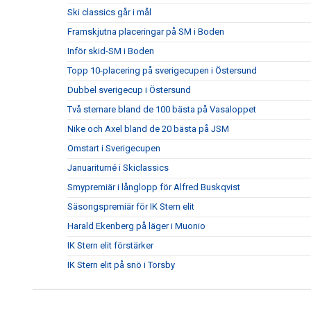
Ski classics går i mål
Framskjutna placeringar på SM i Boden
Inför skid-SM i Boden
Topp 10-placering på sverigecupen i Östersund
Dubbel sverigecup i Östersund
Två sternare bland de 100 bästa på Vasaloppet
Nike och Axel bland de 20 bästa på JSM
Omstart i Sverigecupen
Januariturné i Skiclassics
Smypremiär i långlopp för Alfred Buskqvist
Säsongspremiär för IK Stern elit
Harald Ekenberg på läger i Muonio
IK Stern elit förstärker
IK Stern elit på snö i Torsby