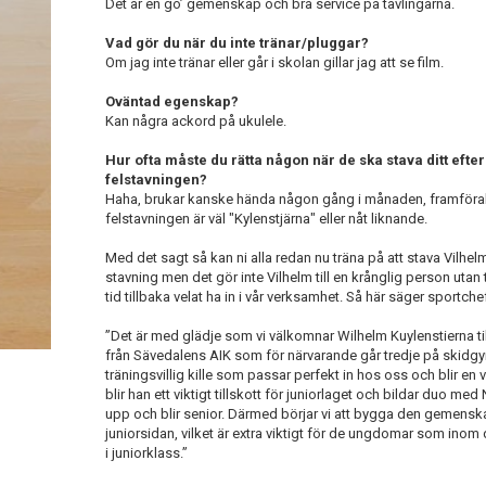
Det är en go’ gemenskap och bra service på tävlingarna.
Vad gör du när du inte tränar/pluggar?
Om jag inte tränar eller går i skolan gillar jag att se film.
Oväntad egenskap?
Kan några ackord på ukulele.
Hur ofta måste du rätta någon när de ska stava ditt eft
felstavningen?
Haha, brukar kanske hända någon gång i månaden, framförallt 
felstavningen är väl "Kylenstjärna" eller nåt liknande.
Med det sagt så kan ni alla redan nu träna på att stava Vilhe
stavning men det gör inte Vilhelm till en krånglig person utan
tid tillbaka velat ha in i vår verksamhet. Så här säger sportchef
”Det är med glädje som vi välkomnar Wilhelm Kuylenstierna till 
från Sävedalens AIK som för närvarande går tredje på skidgy
träningsvillig kille som passar perfekt in hos oss och blir en v
blir han ett viktigt tillskott för juniorlaget och bildar duo me
upp och blir senior. Därmed börjar vi att bygga den gemenska
juniorsidan, vilket är extra viktigt för de ungdomar som inom
i juniorklass.”