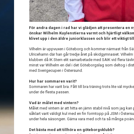
För andra dagen i rad har vi glädjen att presentera en ny 
önskar Wilhelm Kuylenstierna varmt och hjärtligt välkomme
klivet upp i den äldre juniorklassen och blir ett viktigt ti
Vilhelm är uppvuxen i Göteborg och kommer närmast från Säv
Ulricehamn där han går tredje året på skidgymnasiet. Vilhelm 
klubben då IK Stern elit samarbetade med SAIK vid flera tävli
minst var Wilhelm en del i det Göteborgslag som deltog i di
med Sverigecupen i Östersund.
Hur har sommaren varit?
Sommaren har varit bra. Fått till bra träning trots lite väl myck
under de flesta passen.
Vad är målet med vintern?
Målet med vintern är att hitta en jämn stabil nivå som jag kan
såklart varit väldigt kul med en fin formtopp på JSM i Östers
under hela säsongen. Gärna vara med och ta så många poän
Det bästa med att tillhöra en göteborgsklubb?