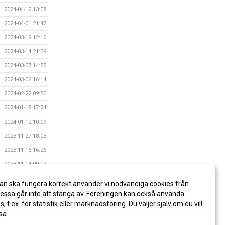
2024-04-12 13:08
2024-04-01 21:47
2024-03-19 12:10
2024-03-14 21:39
2024-03-07 14:55
2024-03-06 16:14
2024-02-22 09:50
2024-01-18 17:24
2024-01-12 10:09
2023-11-27 18:03
2023-11-16 16:26
2023-11-14 09:12
2023-11-08 08:59
an ska fungera korrekt använder vi nödvändiga cookies från
2023-10-30 08:28
ssa går inte att stänga av. Föreningen kan också använda
es, t.ex. för statistik eller marknadsföring. Du väljer själv om du vill
sa.