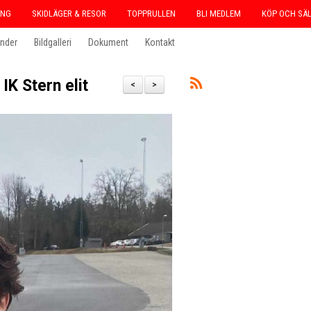
ING
SKIDLÄGER & RESOR
TOPPRULLEN
BLI MEDLEM
KÖP OCH SÄ
ender
Bildgalleri
Dokument
Kontakt
 IK Stern elit
<
>