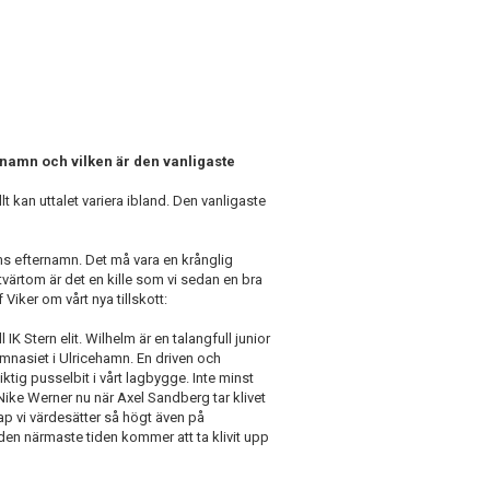
ernamn och vilken är den vanligaste
kan uttalet variera ibland. Den vanligaste
lms efternamn. Det må vara en krånglig
 tvärtom är det en kille som vi sedan en bra
 Viker om vårt nya tillskott:
IK Stern elit. Wilhelm är en talangfull junior
mnasiet i Ulricehamn. En driven och
iktig pusselbit i vårt lagbygge. Inte minst
d Nike Werner nu när Axel Sandberg tar klivet
p vi värdesätter så högt även på
 den närmaste tiden kommer att ta klivit upp