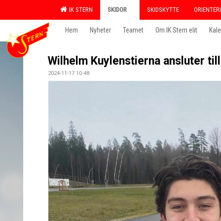
IK STERN
SKIDOR
SKIDSKYTTE
ORIENTER
Hem
Nyheter
Teamet
Om IK Stern elit
Kal
Wilhelm Kuylenstierna ansluter till
2024-11-17 10:48