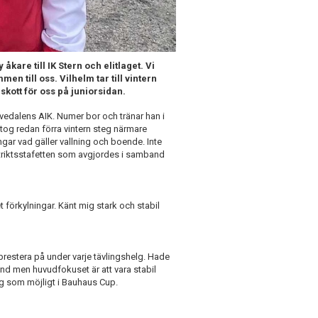
åkare till IK Stern och elitlaget. Vi
n till oss. Vilhelm tar till vintern
llskott för oss på juniorsidan.
edalens AIK. Numer bor och tränar han i
tog redan förra vintern steg närmare
ngar vad gäller vallning och boende. Inte
striktsstafetten som avgjordes i samband
et förkylningar. Känt mig stark och stabil
 prestera på under varje tävlingshelg. Hade
und men huvudfokuset är att vara stabil
g som möjligt i Bauhaus Cup.