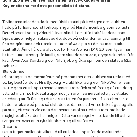
göra upp med den svenska eliten. Bäst lyckades Wilhelm
Kuylenstierna med nytt personbästa i distans.
Tävlingarna inleddes dock med fristilssprint på fredagen och klubben
hade på förhand störst förhoppningar på Harald Ekenberg som senast i
Bergeforsen tog sig vidare till kvartsfinal. I de tuffa förhållandena som
bjöds under helgen saknades det dock två sekunder för avancemang till
finalomgångarna och Harald slutade på 43:e plats i det 90 man starka
startfältet. Ännu hårdare blev det för Nike Werner i D19-20, som tyvärr har
haft en tung säsong i år hittills, som slutade som 32:a, dryga sekunden från
kval. Även Axel Sandberg och Nils Sjöberg åkte sprinten och slutade 62:a
och 76:a.
Stafettmiss
På lördagen stod mixstafetter på programmet och klubben var redo med
ett lag bestående av Nils Sjöberg, Harald Ekenberg och Nike Werner, som
skulle göra ett inhopp i seniorklassen. Dock fick vi på fredag eftermiddag
veta att man inte fick ställa upp med juniorer i seniorstafetten, av uttalad
anledning att få fler lag i distriktsstafetten för juniorer. Då Göteborg inte
hade fler åkare på plats så slutade det därmed att vi inte fick något lag alls
på start, eftersom vår enda damsenior Karolina Hedenström inte hade
möjlighet att åka den här helgen. Detta var en regel vi inte kände till och vi
tvingades tyvärr att stryka klubbens lag till stafetten.
Distans
Detta frigav istället ofrivilligt tid till att ladda upp inför de avslutande