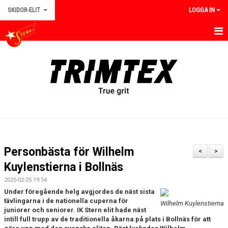
SKIDOR-ELIT
LOGGA IN
HEM
NYHETER
TEAMET
OM IK STERN ELIT
KALENDER
Personbästa för Wilhelm
<
>
BILDGALLERI
Kuylenstierna i Bollnäs
2025-02-25 19:54
DOKUMENT
Under föregående helg avgjordes de näst sista
tävlingarna i de nationella cuperna för
Wilhelm Kuylenstierna
KONTAKT
juniorer och seniorer. IK Stern elit hade näst
intill full trupp av de traditionella åkarna på plats i Bollnäs för att