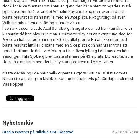
distansloppen över 15 km klassiskt på söndagen. Problemen fortsatte
dock för Nike Werner som ännu en gång den här vintern tvingades avstå
pga sjukdom. Istället anslöt Wilhelm Kuylenstierna och levererade sitt
bästa resultat i distans hittills med en 39:e plats. Riktigt roligt då även
Wilhelm missat en del tävlingar under vintern.
I seniorklassen visade Axel Sandberg i Bergeforsen att han kan åka fort i
klassiskt då han blev 26:e man. Dessvärre blev det en riktigt tung dag för
Axel och han slutade här som 70:e. Istället gjorde Harald Ekenberg sitt
bästa resultat hittills i distans med en 57:e plats och han visar, trots att
sprint fortfarande är huvudfokus, att han även lyft sig i distans den här
säsongen. Nils Sjöberg blev bästa sternare på 43:e plats. Ett resultat som
dock inte är i linje med det han lyckats prestera tidigare i vinter.
Nästa deltävling i de nationella cuperna avgörs i Kiruna i slutet av mars.
Nästa stora tävling för klubben kommer naturligtvis på söndag i och med
Vasaloppet
Nyhetsarkiv
Starka insatser på rullskid-SM i Karlstad
2026-07-02 20:00