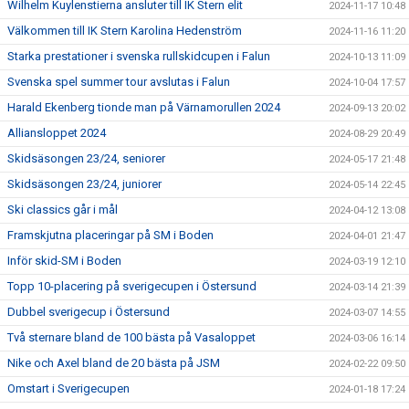
Wilhelm Kuylenstierna ansluter till IK Stern elit
2024-11-17 10:48
Välkommen till IK Stern Karolina Hedenström
2024-11-16 11:20
Starka prestationer i svenska rullskidcupen i Falun
2024-10-13 11:09
Svenska spel summer tour avslutas i Falun
2024-10-04 17:57
Harald Ekenberg tionde man på Värnamorullen 2024
2024-09-13 20:02
Alliansloppet 2024
2024-08-29 20:49
Skidsäsongen 23/24, seniorer
2024-05-17 21:48
Skidsäsongen 23/24, juniorer
2024-05-14 22:45
Ski classics går i mål
2024-04-12 13:08
Framskjutna placeringar på SM i Boden
2024-04-01 21:47
Inför skid-SM i Boden
2024-03-19 12:10
Topp 10-placering på sverigecupen i Östersund
2024-03-14 21:39
Dubbel sverigecup i Östersund
2024-03-07 14:55
Två sternare bland de 100 bästa på Vasaloppet
2024-03-06 16:14
Nike och Axel bland de 20 bästa på JSM
2024-02-22 09:50
Omstart i Sverigecupen
2024-01-18 17:24