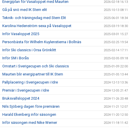
Energiplan för Vasaloppet med Maurten
2026-02-18 16:13
Gå på snö med IK Stern elit
2025-10-13 08:11
Teknik- och träningsdag med Stern Elit
2025-06-01 18:34
Karolina Hedenström sexa på Vasaloppet
2025-03-19 18:30
Inför Vasaloppet 2025
2025-03-01 15:27
Personbästa för Wilhelm Kuylenstierna i Bollnäs
2025-02-25 19:54
Inför Ski classics i Orsa Grönklitt
2025-02-14 17:11
Inför SM i Borås
2025-02-05 09:18
Omstart i Sverigecupen och Ski classics
2025-01-09 22:00
Maurten blir energipartner till IK Stern
2025-01-05 13:44
Pallplacering i Sverigecupen i Idre
2024-12-13 13:36
Premiär i Sverigecupen i Idre
2024-12-05 21:47
Bruksvallsloppet 2024
2024-11-26 20:48
Nils Sjöberg dagen före premiären
2024-11-21 12:07
Harald Ekenberg inför säsongen
2024-11-20 12:50
Inför säsongen med Nike Werner
2024-11-18 11:42