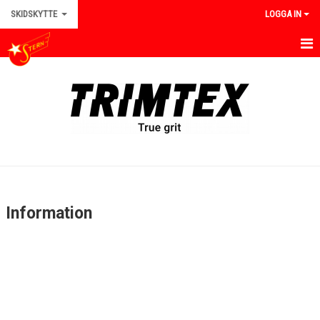
SKIDSKYTTE
LOGGA IN
HEM
NYHETER
TRÄNINGAR
TÄVLINGAR
REGLER
Information
KALENDER
BILDGALLERI
KONTAKT
INFORMATION