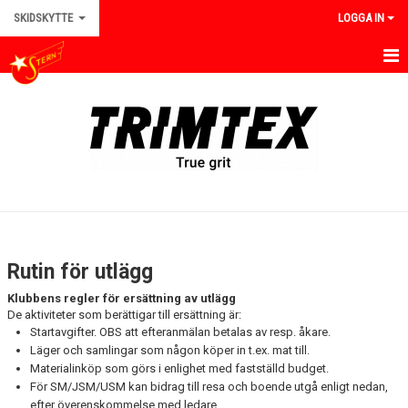
SKIDSKYTTE
LOGGA IN
HEM
NYHETER
TRÄNINGAR
TÄVLINGAR
REGLER
Rutin för utlägg
KALENDER
Klubbens regler för ersättning av utlägg
De aktiviteter som berättigar till ersättning är:
BILDGALLERI
Startavgifter. OBS att efteranmälan betalas av resp. åkare.
Läger och samlingar som någon köper in t.ex. mat till.
KONTAKT
Materialinköp som görs i enlighet med fastställd budget.
För SM/JSM/USM kan bidrag till resa och boende utgå enligt nedan,
INFORMATION
efter överenskommelse med ledare.