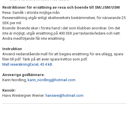
Restriktioner för ersättning av resa och boende till SM/JSM/USM
MEDLEMSAVGIFT
Resa: Samåk i största möjliga mån.
Reseersättning utgår enligt skatteverkets bestämmelser, för närvarande 25
SEK per mil.
RUTIN FÖR UTLÄGG
Boende: Boende sker i första hand i det som klubben anordnar. Om det
inte är möjligt, utgår ersättning på 400 SEK per tävlande/ledare och natt.
REGISTERUTDRAG
Andra medföljande får inte ersättning.
Instruktion
FÖRÄDRAENGAGEMANG
Använd nedanstående mall för att begära ersättning för era utlägg, spara
filen till pdf. Tänk på att även spara kvitton som pdf.
DOKUMENT
Mall reseräkningExcel, 45.4 kB.
UTRUSTNING
Ansvariga godkännare:
Karin Nordling,
karin_nordling@hotmail.com
Kassör:
Hans Westergren Werner:
hansww@hotmail.com